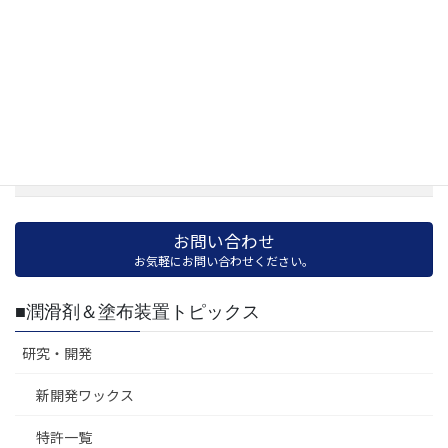
導入事例
選
択
フランジ塗布器導入事例
レールスイーパー導入事例
平面塗布器導入事例
車輪とレールの摩耗状態
お問い合わせ
お気軽にお問い合わせください。
■潤滑剤＆塗布装置トピックス
研究・開発
新開発ワックス
特許一覧