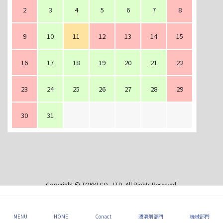
2
3
4
5
6
7
8
9
10
11
12
13
14
15
16
17
18
19
20
21
22
23
24
25
26
27
28
29
30
31
Copyright © TOKKI CO., LTD. All Rights Reserved.
MENU
HOME
Conact
潤滑剤部門
機械部門