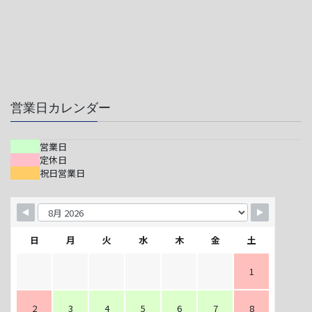
営業日カレンダー
営業日
定休日
祝日営業日
日
月
火
水
木
金
土
1
2
3
4
5
6
7
8